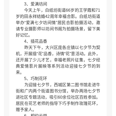
3、爱满坊间
今天上午，白纸坊街道66岁的王学霞和71
岁的田永祥结婚42周年幸福合影。白纸坊街道
举办“爱满七夕坊间情”居民合影拍摄活动，邀
请专业摄影师以坊间书阁为拍摄场景，留下美
好记忆。
4、插花品香
昨天下午，大兴区庞各庄镇以七夕节为契
机，开展插“花”品香，诗情“花”意活动。此外，
还开展了少儿才艺，幸福老照片征集，七夕经
典爱情影片展映等系列活动迎接七夕节的到
来。
5、巧制花环
为迎接七夕节，西城区第二图书馆走进牛
街和广内两个街道图书分馆，举办两场七夕节
进社区专题活动，吸引60余位社区百姓参加。
居民在花艺老师的指导下巧手制作玫瑰花环，
赠予家人。
6、相约云岗